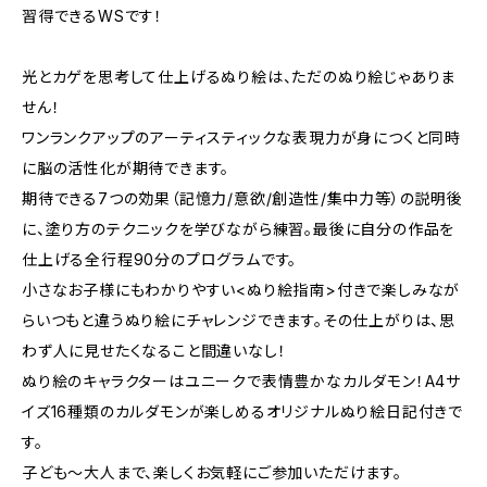
習得できるWSです！
光とカゲを思考して仕上げるぬり絵は、ただのぬり絵じゃありま
せん！
ワンランクアップのアーティスティックな表現力が身につくと同時
に脳の活性化が期待できます。
期待できる7つの効果（記憶力/意欲/創造性/集中力等）の説明後
に、塗り方のテクニックを学びながら練習。最後に自分の作品を
仕上げる全行程90分のプログラムです。
小さなお子様にもわかりやすい<ぬり絵指南>付きで楽しみなが
らいつもと違うぬり絵にチャレンジできます。その仕上がりは、思
わず人に見せたくなること間違いなし！
ぬり絵のキャラクターはユニークで表情豊かなカルダモン！A4サ
イズ16種類のカルダモンが楽しめるオリジナルぬり絵日記付きで
す。
子ども〜大人まで、楽しくお気軽にご参加いただけます。