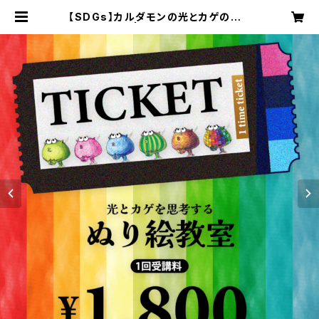
【SDGs】カルダモンの光とカゲのぬり
絵（受講券） | みらい育ティーチャー
ズ