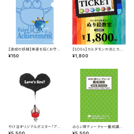
【達成の妖精】幸運を招くお守り
【SDGs】カルダモンの光とカゲ
妖精クリアファイル（A5）
のぬり絵（受講券）
¥150
¥1,800
やけ注オリジナルポスター「アラ
みらい育ティーチャー養成講座
ジンLOVE」A2サイズ
テキスト
¥5,500
¥5,500