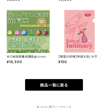
ぬり絵指南養成講座@zoom &
【親密の妖精】幸運を招くお守り
リアル
妖精クリアファイル（A5）
¥16,500
¥150
商品一覧に戻る
© みらい育ティーチャーズ