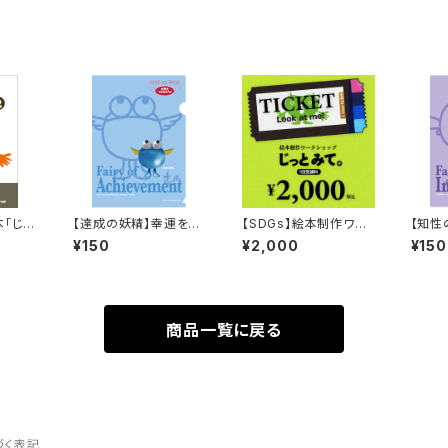
「じっ
【達成の妖精】幸運を招
【SDGs】絵本制作ワー
【知性
くお守り妖精クリアファ
クショップ（受講券）
くお守
¥150
¥2,000
¥150
イル（A5）
イル（A
商品一覧に戻る
づく表記