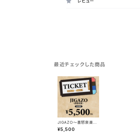
レビュー
最近チェックした商品
JIGAZO〜喜怒哀楽〜
（受講券）
¥5,500