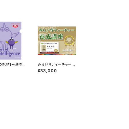
の妖精】幸運を招
みらい育ティーチャー養
り妖精クリアファ
成講座
¥33,000
5）