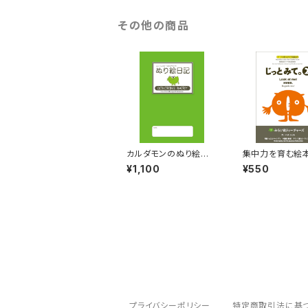
その他の商品
カルダモンのぬり絵日
集中力を育む絵本
記
とみて。②」
¥1,100
¥550
プライバシーポリシー
特定商取引法に基